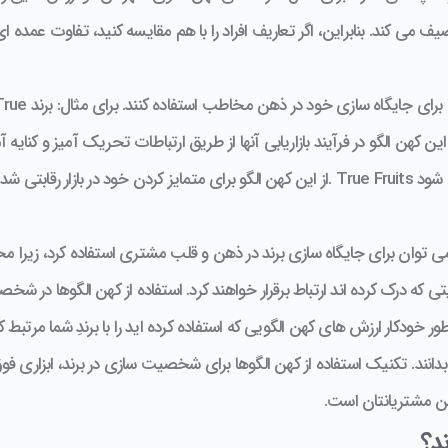
می کند. بنابراین، اگر تعاریف افراد را با هم مقایسه کنید، تفاوت عمده ا
برندها می توانند از این کاربرد جهانی کهن الگوها برای جایگاه سازی خود در ذهن مخاطب استفاده کن
re” استفاده می کند. این کهن الگو در فرآیند بازاریابی آنها از طریق ارتباطات تحریک آمیز و کنایه آ
نام تجاری و در داستان سرایی آنها منعکس می شود True Fruits .از این کهن الگو برای متمایز کردن خود در بازار رقابتی 
 توان برای جایگاه سازی برند در ذهن و قلب مشتری استفاده کرد، زیرا مخ
که درک کرده اند ارتباط برقرار خواهند کرد. استفاده از کهن الگوها در شخ
خودکار ارزش های کهن الگویی که استفاده کرده اید را با برندِ شما مرتبط کن
ا بدانند. تکنیک استفاده از کهن الگوها برای شخصیت سازی در برند، ابزاری فو
هن مشتریانتان است.
د؟