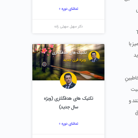
ی
تماشای دوره »
دکتر سهیل سهیلی زاده
ند. برای مثال: برند True
میز با
شدید
اطبینِ
صیت
تکنیک های هدفگذاری (ویژه
ند و
سال جدید)
ق
تماشای دوره »