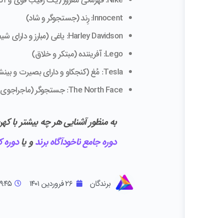
Nike: قهرمانی مغرور (یک رقیب قوی و آگاه)
Innocent: رِند (جستجوگر و شاد)
Harley Davidson: یاغی (مبارز و دارای شیطنت)
Lego: آفریننده (مبتکر و خلاق)
Tesla: مُغ (کنجکاو و دارای بصیرت و بینش و ویژن)
The North Face: جستجوگر (ماجراجوی آزاد و مستقل)
به منظور آشنایی هر چه بیشتر با ک
دوره جامع ناخودآگاه برند
و یا
دوره ک
برندگان
۲۶ فروردین ۱۴۰۱
۹:۴۵ ب.ظ