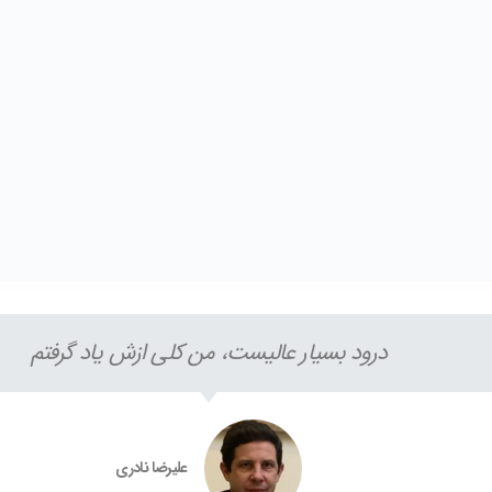
درود بسیار عالیست، من کلی ازش یاد گرفتم
علیرضا نادری