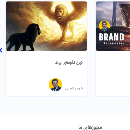
کهن الگوهای برند
شهریار شفیعی
مجوز‌های ما