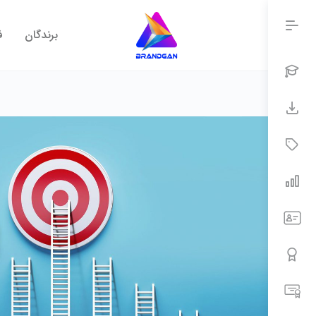
برندگان
ف