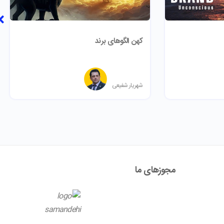
کهن الگوهای برند
شهریار شفیعی
مجوز‌های ما