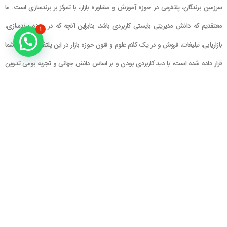
سرزمین برندگان، پلتفرمی در حوزه آموزش و مشاوره بازار، با تمرکز بر برندسازی است. ما
معتقدیم که دانش مدیریتی بایستی کاربردی باشد، بنابراین آنچه که در حوزه برندسازی،
۱
بازاریابی، تبلیغات، فروش و در یک کلام علوم و فنون حوزه بازار در این پلتفرم در اختیار شما
قرار داده شده است، با دید کاربردی بودن و بر اساس دانش جهانی و تجربه بومی تدوین
گشته است
راهنمای سایت
در تماس باشید
حساب کاربری
تلفن خط ۱ : ۲۲۲۲۵۱۳۹ (۰۲۱)
سبد خرید
تلفن خط ۲ :
۰۹۹۰۹۰۸۱۰۰۶
ایمیل : info@Brandgan.com
پرداخت
آدرس : تهران ، نیاوران، خیابان زینعلی،
کوچه هفتم، پلاک ۱۰، واحد ۱