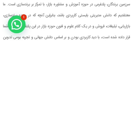
سرزمین برندگان، پلتفرمی در حوزه آموزش و مشاوره بازار، با تمرکز بر برندسازی است. ما
معتقدیم که دانش مدیریتی بایستی کاربردی باشد، بنابراین آنچه که در حوزه برندسازی،
۱
بازاریابی، تبلیغات، فروش و در یک کلام علوم و فنون حوزه بازار در این پلتفرم در اختیار شما
قرار داده شده است، با دید کاربردی بودن و بر اساس دانش جهانی و تجربه بومی تدوین
گشته است
راهنمای سایت
در تماس باشید
حساب کاربری
تلفن خط ۱ : ۲۲۲۲۵۱۳۹ (۰۲۱)
سبد خرید
تلفن خط ۲ :
۰۹۹۰۹۰۸۱۰۰۶
ایمیل : info@Brandgan.com
پرداخت
آدرس : تهران ، نیاوران، خیابان زینعلی،
کوچه هفتم، پلاک ۱۰، واحد ۱