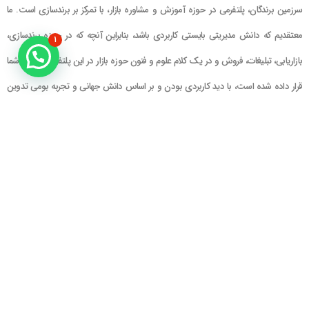
سرزمین برندگان، پلتفرمی در حوزه آموزش و مشاوره بازار، با تمرکز بر برندسازی است. ما
معتقدیم که دانش مدیریتی بایستی کاربردی باشد، بنابراین آنچه که در حوزه برندسازی،
۱
بازاریابی، تبلیغات، فروش و در یک کلام علوم و فنون حوزه بازار در این پلتفرم در اختیار شما
قرار داده شده است، با دید کاربردی بودن و بر اساس دانش جهانی و تجربه بومی تدوین
گشته است
راهنمای سایت
در تماس باشید
حساب کاربری
تلفن خط ۱ : ۲۲۲۲۵۱۳۹ (۰۲۱)
سبد خرید
تلفن خط ۲ :
۰۹۹۰۹۰۸۱۰۰۶
ایمیل : info@Brandgan.com
پرداخت
آدرس : تهران ، نیاوران، خیابان زینعلی،
کوچه هفتم، پلاک ۱۰، واحد ۱