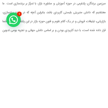
سرزمین برندگان، پلتفرمی در حوزه آموزش و مشاوره بازار، با تمرکز بر برندسازی است. ما
معتقدیم که دانش مدیریتی بایستی کاربردی باشد، بنابراین آنچه که در حوزه برندسازی،
۱
بازاریابی، تبلیغات، فروش و در یک کلام علوم و فنون حوزه بازار در این پلتفرم در اختیار شما
قرار داده شده است، با دید کاربردی بودن و بر اساس دانش جهانی و تجربه بومی تدوین
گشته است
راهنمای سایت
در تماس باشید
حساب کاربری
تلفن خط ۱ : ۲۲۲۲۵۱۳۹ (۰۲۱)
سبد خرید
تلفن خط ۲ :
۰۹۹۰۹۰۸۱۰۰۶
ایمیل : info@Brandgan.com
پرداخت
آدرس : تهران ، نیاوران، خیابان زینعلی،
کوچه هفتم، پلاک ۱۰، واحد ۱