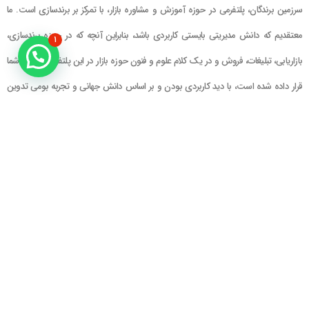
سرزمین برندگان، پلتفرمی در حوزه آموزش و مشاوره بازار، با تمرکز بر برندسازی است. ما
معتقدیم که دانش مدیریتی بایستی کاربردی باشد، بنابراین آنچه که در حوزه برندسازی،
۱
بازاریابی، تبلیغات، فروش و در یک کلام علوم و فنون حوزه بازار در این پلتفرم در اختیار شما
قرار داده شده است، با دید کاربردی بودن و بر اساس دانش جهانی و تجربه بومی تدوین
گشته است
راهنمای سایت
در تماس باشید
حساب کاربری
تلفن خط ۱ : ۲۲۲۲۵۱۳۹ (۰۲۱)
سبد خرید
تلفن خط ۲ :
۰۹۹۰۹۰۸۱۰۰۶
ایمیل : info@Brandgan.com
پرداخت
آدرس : تهران ، نیاوران، خیابان زینعلی،
کوچه هفتم، پلاک ۱۰، واحد ۱