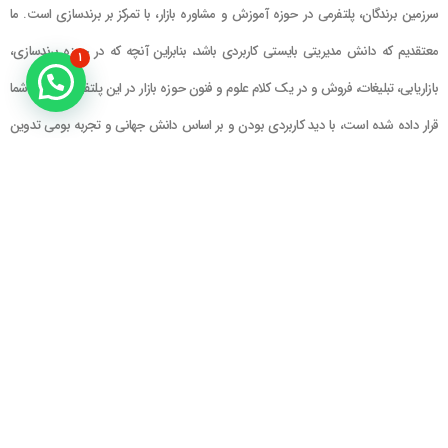
سرزمین برندگان، پلتفرمی در حوزه آموزش و مشاوره بازار، با تمرکز بر برندسازی است. ما
معتقدیم که دانش مدیریتی بایستی کاربردی باشد، بنابراین آنچه که در حوزه برندسازی،
۱
بازاریابی، تبلیغات، فروش و در یک کلام علوم و فنون حوزه بازار در این پلتفرم در اختیار شما
قرار داده شده است، با دید کاربردی بودن و بر اساس دانش جهانی و تجربه بومی تدوین
گشته است
راهنمای سایت
در تماس باشید
حساب کاربری
تلفن خط ۱ : ۲۲۲۲۵۱۳۹ (۰۲۱)
سبد خرید
تلفن خط ۲ :
۰۹۹۰۹۰۸۱۰۰۶
ایمیل : info@Brandgan.com
پرداخت
آدرس : تهران ، نیاوران، خیابان زینعلی،
کوچه هفتم، پلاک ۱۰، واحد ۱