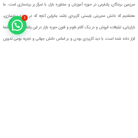
سرزمین برندگان، پلتفرمی در حوزه آموزش و مشاوره بازار، با تمرکز بر برندسازی است. ما
معتقدیم که دانش مدیریتی بایستی کاربردی باشد، بنابراین آنچه که در حوزه برندسازی،
۱
بازاریابی، تبلیغات، فروش و در یک کلام علوم و فنون حوزه بازار در این پلتفرم در اختیار شما
قرار داده شده است، با دید کاربردی بودن و بر اساس دانش جهانی و تجربه بومی تدوین
گشته است
راهنمای سایت
در تماس باشید
حساب کاربری
تلفن خط ۱ : ۲۲۲۲۵۱۳۹ (۰۲۱)
سبد خرید
تلفن خط ۲ :
۰۹۹۰۹۰۸۱۰۰۶
ایمیل : info@Brandgan.com
پرداخت
آدرس : تهران ، نیاوران، خیابان زینعلی،
کوچه هفتم، پلاک ۱۰، واحد ۱