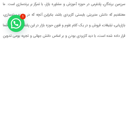
سرزمین برندگان، پلتفرمی در حوزه آموزش و مشاوره بازار، با تمرکز بر برندسازی است. ما
معتقدیم که دانش مدیریتی بایستی کاربردی باشد، بنابراین آنچه که در حوزه برندسازی،
۱
بازاریابی، تبلیغات، فروش و در یک کلام علوم و فنون حوزه بازار در این پلتفرم در اختیار شما
قرار داده شده است، با دید کاربردی بودن و بر اساس دانش جهانی و تجربه بومی تدوین
گشته است
راهنمای سایت
در تماس باشید
حساب کاربری
تلفن خط ۱ : ۲۲۲۲۵۱۳۹ (۰۲۱)
سبد خرید
تلفن خط ۲ :
۰۹۹۰۹۰۸۱۰۰۶
ایمیل : info@Brandgan.com
پرداخت
آدرس : تهران ، نیاوران، خیابان زینعلی،
کوچه هفتم، پلاک ۱۰، واحد ۱