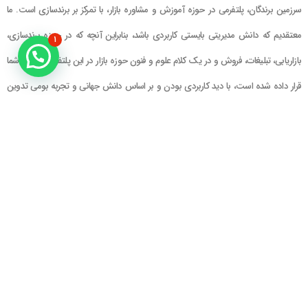
سرزمین برندگان، پلتفرمی در حوزه آموزش و مشاوره بازار، با تمرکز بر برندسازی است. ما
معتقدیم که دانش مدیریتی بایستی کاربردی باشد، بنابراین آنچه که در حوزه برندسازی،
۱
بازاریابی، تبلیغات، فروش و در یک کلام علوم و فنون حوزه بازار در این پلتفرم در اختیار شما
قرار داده شده است، با دید کاربردی بودن و بر اساس دانش جهانی و تجربه بومی تدوین
گشته است
راهنمای سایت
در تماس باشید
حساب کاربری
تلفن خط ۱ : ۲۲۲۲۵۱۳۹ (۰۲۱)
سبد خرید
تلفن خط ۲ :
۰۹۹۰۹۰۸۱۰۰۶
ایمیل : info@Brandgan.com
پرداخت
آدرس : تهران ، نیاوران، خیابان زینعلی،
کوچه هفتم، پلاک ۱۰، واحد ۱