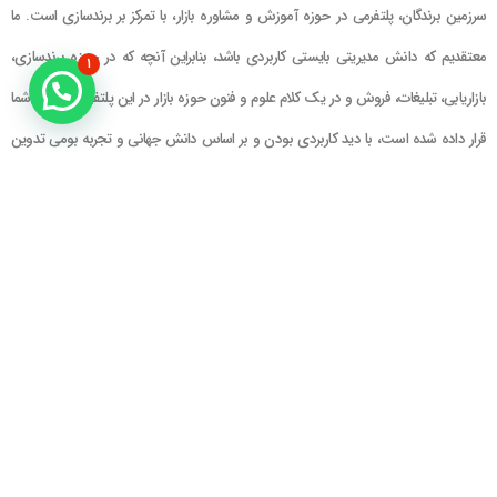
سرزمین برندگان، پلتفرمی در حوزه آموزش و مشاوره بازار، با تمرکز بر برندسازی است. ما
معتقدیم که دانش مدیریتی بایستی کاربردی باشد، بنابراین آنچه که در حوزه برندسازی،
۱
بازاریابی، تبلیغات، فروش و در یک کلام علوم و فنون حوزه بازار در این پلتفرم در اختیار شما
قرار داده شده است، با دید کاربردی بودن و بر اساس دانش جهانی و تجربه بومی تدوین
گشته است
راهنمای سایت
در تماس باشید
حساب کاربری
تلفن خط ۱ : ۲۲۲۲۵۱۳۹ (۰۲۱)
سبد خرید
تلفن خط ۲ :
۰۹۹۰۹۰۸۱۰۰۶
ایمیل : info@Brandgan.com
پرداخت
آدرس : تهران ، نیاوران، خیابان زینعلی،
کوچه هفتم، پلاک ۱۰، واحد ۱