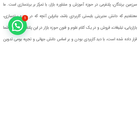
سرزمین برندگان، پلتفرمی در حوزه آموزش و مشاوره بازار، با تمرکز بر برندسازی است. ما
معتقدیم که دانش مدیریتی بایستی کاربردی باشد، بنابراین آنچه که در حوزه برندسازی،
۱
بازاریابی، تبلیغات، فروش و در یک کلام علوم و فنون حوزه بازار در این پلتفرم در اختیار شما
قرار داده شده است، با دید کاربردی بودن و بر اساس دانش جهانی و تجربه بومی تدوین
گشته است
راهنمای سایت
در تماس باشید
حساب کاربری
تلفن خط ۱ : ۲۲۲۲۵۱۳۹ (۰۲۱)
سبد خرید
تلفن خط ۲ :
۰۹۹۰۹۰۸۱۰۰۶
ایمیل : info@Brandgan.com
پرداخت
آدرس : تهران ، نیاوران، خیابان زینعلی،
کوچه هفتم، پلاک ۱۰، واحد ۱