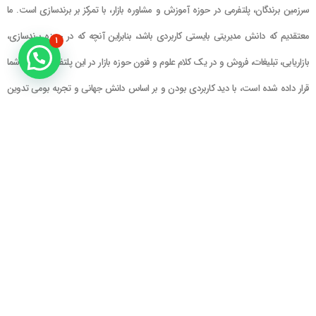
سرزمین برندگان، پلتفرمی در حوزه آموزش و مشاوره بازار، با تمرکز بر برندسازی است. ما
معتقدیم که دانش مدیریتی بایستی کاربردی باشد، بنابراین آنچه که در حوزه برندسازی،
۱
بازاریابی، تبلیغات، فروش و در یک کلام علوم و فنون حوزه بازار در این پلتفرم در اختیار شما
قرار داده شده است، با دید کاربردی بودن و بر اساس دانش جهانی و تجربه بومی تدوین
گشته است
راهنمای سایت
در تماس باشید
حساب کاربری
تلفن خط ۱ : ۲۲۲۲۵۱۳۹ (۰۲۱)
سبد خرید
تلفن خط ۲ :
۰۹۹۰۹۰۸۱۰۰۶
ایمیل : info@Brandgan.com
پرداخت
آدرس : تهران ، نیاوران، خیابان زینعلی،
کوچه هفتم، پلاک ۱۰، واحد ۱