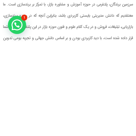
سرزمین برندگان، پلتفرمی در حوزه آموزش و مشاوره بازار، با تمرکز بر برندسازی است. ما
معتقدیم که دانش مدیریتی بایستی کاربردی باشد، بنابراین آنچه که در حوزه برندسازی،
۱
بازاریابی، تبلیغات، فروش و در یک کلام علوم و فنون حوزه بازار در این پلتفرم در اختیار شما
قرار داده شده است، با دید کاربردی بودن و بر اساس دانش جهانی و تجربه بومی تدوین
گشته است
راهنمای سایت
در تماس باشید
حساب کاربری
تلفن خط ۱ : ۲۲۲۲۵۱۳۹ (۰۲۱)
سبد خرید
تلفن خط ۲ :
۰۹۹۰۹۰۸۱۰۰۶
ایمیل : info@Brandgan.com
پرداخت
آدرس : تهران ، نیاوران، خیابان زینعلی،
کوچه هفتم، پلاک ۱۰، واحد ۱