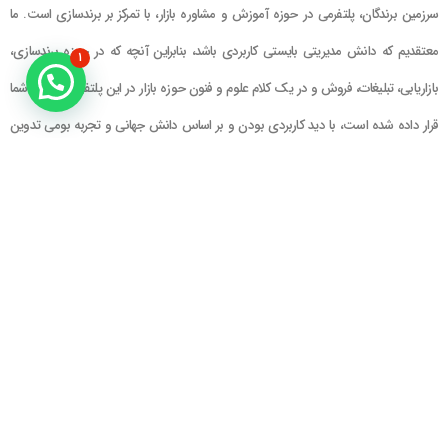
سرزمین برندگان، پلتفرمی در حوزه آموزش و مشاوره بازار، با تمرکز بر برندسازی است. ما
معتقدیم که دانش مدیریتی بایستی کاربردی باشد، بنابراین آنچه که در حوزه برندسازی،
۱
بازاریابی، تبلیغات، فروش و در یک کلام علوم و فنون حوزه بازار در این پلتفرم در اختیار شما
قرار داده شده است، با دید کاربردی بودن و بر اساس دانش جهانی و تجربه بومی تدوین
گشته است
راهنمای سایت
در تماس باشید
حساب کاربری
تلفن خط ۱ : ۲۲۲۲۵۱۳۹ (۰۲۱)
سبد خرید
تلفن خط ۲ :
۰۹۹۰۹۰۸۱۰۰۶
ایمیل : info@Brandgan.com
پرداخت
آدرس : تهران ، نیاوران، خیابان زینعلی،
کوچه هفتم، پلاک ۱۰، واحد ۱