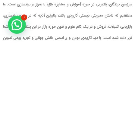
سرزمین برندگان، پلتفرمی در حوزه آموزش و مشاوره بازار، با تمرکز بر برندسازی است. ما
معتقدیم که دانش مدیریتی بایستی کاربردی باشد، بنابراین آنچه که در حوزه برندسازی،
۱
بازاریابی، تبلیغات، فروش و در یک کلام علوم و فنون حوزه بازار در این پلتفرم در اختیار شما
قرار داده شده است، با دید کاربردی بودن و بر اساس دانش جهانی و تجربه بومی تدوین
گشته است
راهنمای سایت
در تماس باشید
حساب کاربری
تلفن خط ۱ : ۲۲۲۲۵۱۳۹ (۰۲۱)
سبد خرید
تلفن خط ۲ :
۰۹۹۰۹۰۸۱۰۰۶
ایمیل : info@Brandgan.com
پرداخت
آدرس : تهران ، نیاوران، خیابان زینعلی،
کوچه هفتم، پلاک ۱۰، واحد ۱