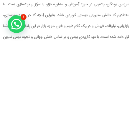
سرزمین برندگان، پلتفرمی در حوزه آموزش و مشاوره بازار، با تمرکز بر برندسازی است. ما
معتقدیم که دانش مدیریتی بایستی کاربردی باشد، بنابراین آنچه که در حوزه برندسازی،
۱
بازاریابی، تبلیغات، فروش و در یک کلام علوم و فنون حوزه بازار در این پلتفرم در اختیار شما
قرار داده شده است، با دید کاربردی بودن و بر اساس دانش جهانی و تجربه بومی تدوین
گشته است
راهنمای سایت
در تماس باشید
حساب کاربری
تلفن خط ۱ : ۲۲۲۲۵۱۳۹ (۰۲۱)
سبد خرید
تلفن خط ۲ :
۰۹۹۰۹۰۸۱۰۰۶
ایمیل : info@Brandgan.com
پرداخت
آدرس : تهران ، نیاوران، خیابان زینعلی،
کوچه هفتم، پلاک ۱۰، واحد ۱