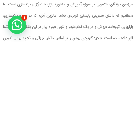
سرزمین برندگان، پلتفرمی در حوزه آموزش و مشاوره بازار، با تمرکز بر برندسازی است. ما
معتقدیم که دانش مدیریتی بایستی کاربردی باشد، بنابراین آنچه که در حوزه برندسازی،
۱
بازاریابی، تبلیغات، فروش و در یک کلام علوم و فنون حوزه بازار در این پلتفرم در اختیار شما
قرار داده شده است، با دید کاربردی بودن و بر اساس دانش جهانی و تجربه بومی تدوین
گشته است
راهنمای سایت
در تماس باشید
حساب کاربری
تلفن خط ۱ : ۲۲۲۲۵۱۳۹ (۰۲۱)
سبد خرید
تلفن خط ۲ :
۰۹۹۰۹۰۸۱۰۰۶
ایمیل : info@Brandgan.com
پرداخت
آدرس : تهران ، نیاوران، خیابان زینعلی،
کوچه هفتم، پلاک ۱۰، واحد ۱