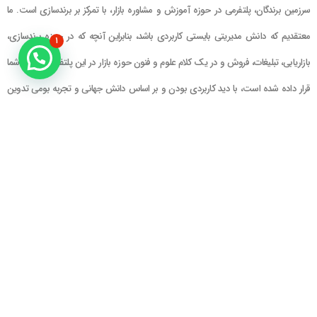
سرزمین برندگان، پلتفرمی در حوزه آموزش و مشاوره بازار، با تمرکز بر برندسازی است. ما
معتقدیم که دانش مدیریتی بایستی کاربردی باشد، بنابراین آنچه که در حوزه برندسازی،
۱
بازاریابی، تبلیغات، فروش و در یک کلام علوم و فنون حوزه بازار در این پلتفرم در اختیار شما
قرار داده شده است، با دید کاربردی بودن و بر اساس دانش جهانی و تجربه بومی تدوین
گشته است
راهنمای سایت
در تماس باشید
حساب کاربری
تلفن خط ۱ : ۲۲۲۲۵۱۳۹ (۰۲۱)
سبد خرید
تلفن خط ۲ :
۰۹۹۰۹۰۸۱۰۰۶
ایمیل : info@Brandgan.com
پرداخت
آدرس : تهران ، نیاوران، خیابان زینعلی،
کوچه هفتم، پلاک ۱۰، واحد ۱