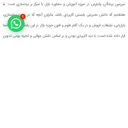
سرزمین برندگان، پلتفرمی در حوزه آموزش و مشاوره بازار، با تمرکز بر برندسازی است. ما
معتقدیم که دانش مدیریتی بایستی کاربردی باشد، بنابراین آنچه که در حوزه برندسازی،
۱
بازاریابی، تبلیغات، فروش و در یک کلام علوم و فنون حوزه بازار در این پلتفرم در اختیار شما
قرار داده شده است، با دید کاربردی بودن و بر اساس دانش جهانی و تجربه بومی تدوین
گشته است
راهنمای سایت
در تماس باشید
حساب کاربری
تلفن خط ۱ : ۲۲۲۲۵۱۳۹ (۰۲۱)
سبد خرید
تلفن خط ۲ :
۰۹۹۰۹۰۸۱۰۰۶
ایمیل : info@Brandgan.com
پرداخت
آدرس : تهران ، نیاوران، خیابان زینعلی،
کوچه هفتم، پلاک ۱۰، واحد ۱