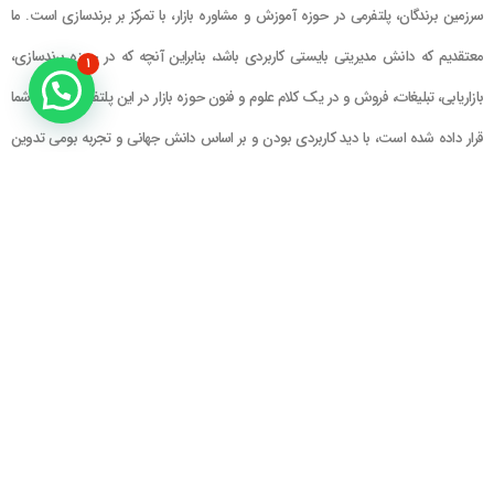
سرزمین برندگان، پلتفرمی در حوزه آموزش و مشاوره بازار، با تمرکز بر برندسازی است. ما
معتقدیم که دانش مدیریتی بایستی کاربردی باشد، بنابراین آنچه که در حوزه برندسازی،
۱
بازاریابی، تبلیغات، فروش و در یک کلام علوم و فنون حوزه بازار در این پلتفرم در اختیار شما
قرار داده شده است، با دید کاربردی بودن و بر اساس دانش جهانی و تجربه بومی تدوین
گشته است
راهنمای سایت
در تماس باشید
حساب کاربری
تلفن خط ۱ : ۲۲۲۲۵۱۳۹ (۰۲۱)
سبد خرید
تلفن خط ۲ :
۰۹۹۰۹۰۸۱۰۰۶
ایمیل : info@Brandgan.com
پرداخت
آدرس : تهران ، نیاوران، خیابان زینعلی،
کوچه هفتم، پلاک ۱۰، واحد ۱