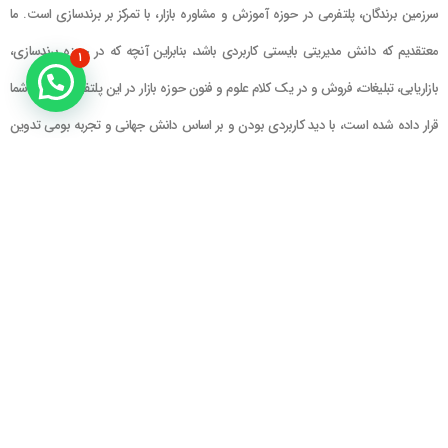
سرزمین برندگان، پلتفرمی در حوزه آموزش و مشاوره بازار، با تمرکز بر برندسازی است. ما
معتقدیم که دانش مدیریتی بایستی کاربردی باشد، بنابراین آنچه که در حوزه برندسازی،
۱
بازاریابی، تبلیغات، فروش و در یک کلام علوم و فنون حوزه بازار در این پلتفرم در اختیار شما
قرار داده شده است، با دید کاربردی بودن و بر اساس دانش جهانی و تجربه بومی تدوین
گشته است
راهنمای سایت
در تماس باشید
حساب کاربری
تلفن خط ۱ : ۲۲۲۲۵۱۳۹ (۰۲۱)
سبد خرید
تلفن خط ۲ :
۰۹۹۰۹۰۸۱۰۰۶
ایمیل : info@Brandgan.com
پرداخت
آدرس : تهران ، نیاوران، خیابان زینعلی،
کوچه هفتم، پلاک ۱۰، واحد ۱