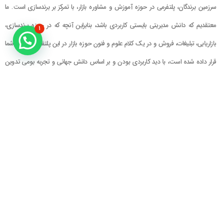
سرزمین برندگان، پلتفرمی در حوزه آموزش و مشاوره بازار، با تمرکز بر برندسازی است. ما
معتقدیم که دانش مدیریتی بایستی کاربردی باشد، بنابراین آنچه که در حوزه برندسازی،
۱
بازاریابی، تبلیغات، فروش و در یک کلام علوم و فنون حوزه بازار در این پلتفرم در اختیار شما
قرار داده شده است، با دید کاربردی بودن و بر اساس دانش جهانی و تجربه بومی تدوین
گشته است
راهنمای سایت
در تماس باشید
حساب کاربری
تلفن خط ۱ : ۲۲۲۲۵۱۳۹ (۰۲۱)
سبد خرید
تلفن خط ۲ :
۰۹۹۰۹۰۸۱۰۰۶
ایمیل : info@Brandgan.com
پرداخت
آدرس : تهران ، نیاوران، خیابان زینعلی،
کوچه هفتم، پلاک ۱۰، واحد ۱