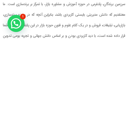
سرزمین برندگان، پلتفرمی در حوزه آموزش و مشاوره بازار، با تمرکز بر برندسازی است. ما
معتقدیم که دانش مدیریتی بایستی کاربردی باشد، بنابراین آنچه که در حوزه برندسازی،
۱
بازاریابی، تبلیغات، فروش و در یک کلام علوم و فنون حوزه بازار در این پلتفرم در اختیار شما
قرار داده شده است، با دید کاربردی بودن و بر اساس دانش جهانی و تجربه بومی تدوین
گشته است
راهنمای سایت
در تماس باشید
حساب کاربری
تلفن خط ۱ : ۲۲۲۲۵۱۳۹ (۰۲۱)
سبد خرید
تلفن خط ۲ :
۰۹۹۰۹۰۸۱۰۰۶
ایمیل : info@Brandgan.com
پرداخت
آدرس : تهران ، نیاوران، خیابان زینعلی،
کوچه هفتم، پلاک ۱۰، واحد ۱