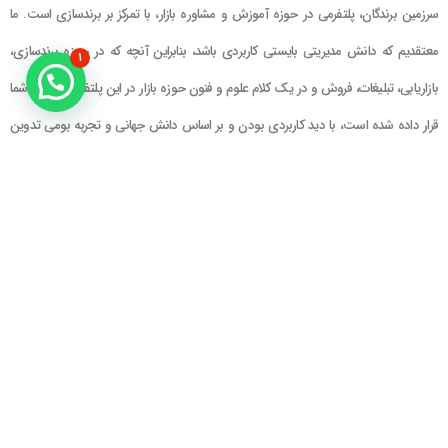
سرزمین برندگان، پلتفرمی در حوزه آموزش و مشاوره بازار، با تمرکز بر برندسازی است. ما
معتقدیم که دانش مدیریتی بایستی کاربردی باشد، بنابراین آنچه که در حوزه برندسازی،
۱
بازاریابی، تبلیغات، فروش و در یک کلام علوم و فنون حوزه بازار در این پلتفرم در اختیار شما
قرار داده شده است، با دید کاربردی بودن و بر اساس دانش جهانی و تجربه بومی تدوین
گشته است
راهنمای سایت
در تماس باشید
حساب کاربری
تلفن خط ۱ : ۲۲۲۲۵۱۳۹ (۰۲۱)
سبد خرید
تلفن خط ۲ :
۰۹۹۰۹۰۸۱۰۰۶
ایمیل : info@Brandgan.com
پرداخت
آدرس : تهران ، نیاوران، خیابان زینعلی،
کوچه هفتم، پلاک ۱۰، واحد ۱