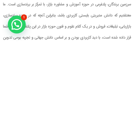
سرزمین برندگان، پلتفرمی در حوزه آموزش و مشاوره بازار، با تمرکز بر برندسازی است. ما
معتقدیم که دانش مدیریتی بایستی کاربردی باشد، بنابراین آنچه که در حوزه برندسازی،
۱
بازاریابی، تبلیغات، فروش و در یک کلام علوم و فنون حوزه بازار در این پلتفرم در اختیار شما
قرار داده شده است، با دید کاربردی بودن و بر اساس دانش جهانی و تجربه بومی تدوین
گشته است
راهنمای سایت
در تماس باشید
حساب کاربری
تلفن خط ۱ : ۲۲۲۲۵۱۳۹ (۰۲۱)
سبد خرید
تلفن خط ۲ :
۰۹۹۰۹۰۸۱۰۰۶
ایمیل : info@Brandgan.com
پرداخت
آدرس : تهران ، نیاوران، خیابان زینعلی،
کوچه هفتم، پلاک ۱۰، واحد ۱