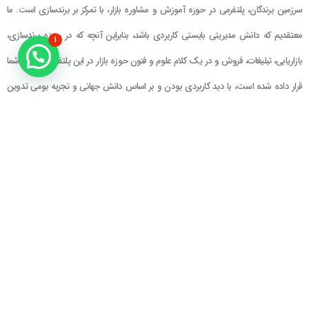
سرزمین برندگان، پلتفرمی در حوزه آموزش و مشاوره بازار، با تمرکز بر برندسازی است. ما
معتقدیم که دانش مدیریتی بایستی کاربردی باشد، بنابراین آنچه که در حوزه برندسازی،
۱
بازاریابی، تبلیغات، فروش و در یک کلام علوم و فنون حوزه بازار در این پلتفرم در اختیار شما
قرار داده شده است، با دید کاربردی بودن و بر اساس دانش جهانی و تجربه بومی تدوین
گشته است
راهنمای سایت
در تماس باشید
حساب کاربری
تلفن خط ۱ : ۲۲۲۲۵۱۳۹ (۰۲۱)
سبد خرید
تلفن خط ۲ :
۰۹۹۰۹۰۸۱۰۰۶
ایمیل : info@Brandgan.com
پرداخت
آدرس : تهران ، نیاوران، خیابان زینعلی،
کوچه هفتم، پلاک ۱۰، واحد ۱