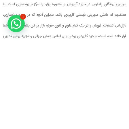
سرزمین برندگان، پلتفرمی در حوزه آموزش و مشاوره بازار، با تمرکز بر برندسازی است. ما
معتقدیم که دانش مدیریتی بایستی کاربردی باشد، بنابراین آنچه که در حوزه برندسازی،
۱
بازاریابی، تبلیغات، فروش و در یک کلام علوم و فنون حوزه بازار در این پلتفرم در اختیار شما
قرار داده شده است، با دید کاربردی بودن و بر اساس دانش جهانی و تجربه بومی تدوین
گشته است
راهنمای سایت
در تماس باشید
حساب کاربری
تلفن خط ۱ : ۲۲۲۲۵۱۳۹ (۰۲۱)
سبد خرید
تلفن خط ۲ :
۰۹۹۰۹۰۸۱۰۰۶
ایمیل : info@Brandgan.com
پرداخت
آدرس : تهران ، نیاوران، خیابان زینعلی،
کوچه هفتم، پلاک ۱۰، واحد ۱