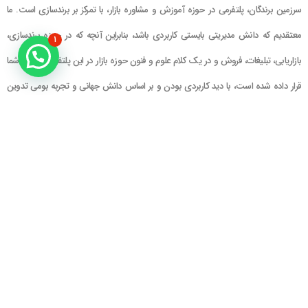
سرزمین برندگان، پلتفرمی در حوزه آموزش و مشاوره بازار، با تمرکز بر برندسازی است. ما
معتقدیم که دانش مدیریتی بایستی کاربردی باشد، بنابراین آنچه که در حوزه برندسازی،
۱
بازاریابی، تبلیغات، فروش و در یک کلام علوم و فنون حوزه بازار در این پلتفرم در اختیار شما
قرار داده شده است، با دید کاربردی بودن و بر اساس دانش جهانی و تجربه بومی تدوین
گشته است
راهنمای سایت
در تماس باشید
حساب کاربری
تلفن خط ۱ : ۲۲۲۲۵۱۳۹ (۰۲۱)
سبد خرید
تلفن خط ۲ :
۰۹۹۰۹۰۸۱۰۰۶
ایمیل : info@Brandgan.com
پرداخت
آدرس : تهران ، نیاوران، خیابان زینعلی،
کوچه هفتم، پلاک ۱۰، واحد ۱