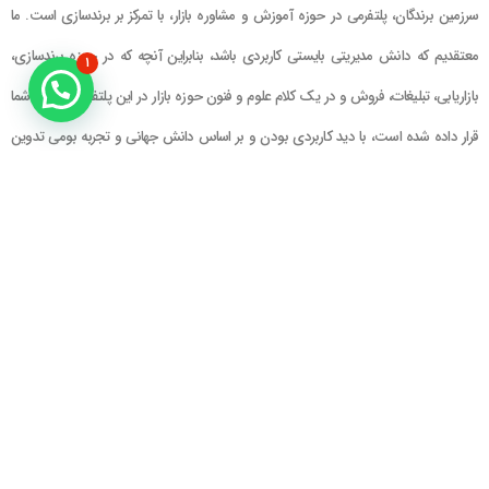
سرزمین برندگان، پلتفرمی در حوزه آموزش و مشاوره بازار، با تمرکز بر برندسازی است. ما
معتقدیم که دانش مدیریتی بایستی کاربردی باشد، بنابراین آنچه که در حوزه برندسازی،
۱
بازاریابی، تبلیغات، فروش و در یک کلام علوم و فنون حوزه بازار در این پلتفرم در اختیار شما
قرار داده شده است، با دید کاربردی بودن و بر اساس دانش جهانی و تجربه بومی تدوین
گشته است
راهنمای سایت
در تماس باشید
حساب کاربری
تلفن خط ۱ : ۲۲۲۲۵۱۳۹ (۰۲۱)
سبد خرید
تلفن خط ۲ :
۰۹۹۰۹۰۸۱۰۰۶
ایمیل : info@Brandgan.com
پرداخت
آدرس : تهران ، نیاوران، خیابان زینعلی،
کوچه هفتم، پلاک ۱۰، واحد ۱