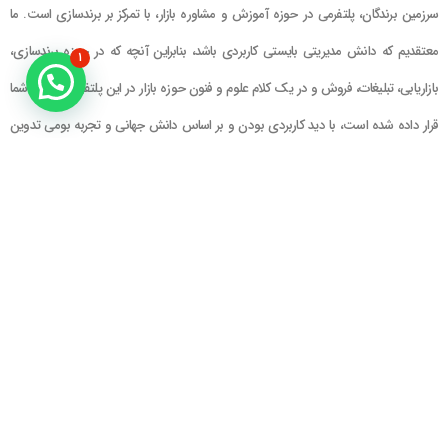
سرزمین برندگان، پلتفرمی در حوزه آموزش و مشاوره بازار، با تمرکز بر برندسازی است. ما
معتقدیم که دانش مدیریتی بایستی کاربردی باشد، بنابراین آنچه که در حوزه برندسازی،
۱
بازاریابی، تبلیغات، فروش و در یک کلام علوم و فنون حوزه بازار در این پلتفرم در اختیار شما
قرار داده شده است، با دید کاربردی بودن و بر اساس دانش جهانی و تجربه بومی تدوین
گشته است
راهنمای سایت
در تماس باشید
حساب کاربری
تلفن خط ۱ : ۲۲۲۲۵۱۳۹ (۰۲۱)
سبد خرید
تلفن خط ۲ :
۰۹۹۰۹۰۸۱۰۰۶
ایمیل : info@Brandgan.com
پرداخت
آدرس : تهران ، نیاوران، خیابان زینعلی،
کوچه هفتم، پلاک ۱۰، واحد ۱