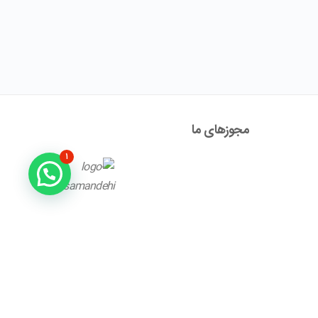
مجوز‌های ما
۱
آدرس : تهران ، نیاوران، خیابان زینعلی، کوچه هفتم، پلاک ۱۰،