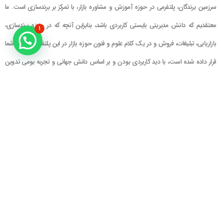
سرزمین برندگان، پلتفرمی در حوزه آموزش و مشاوره بازار، با تمرکز بر برندسازی است. ما
معتقدیم که دانش مدیریتی بایستی کاربردی باشد، بنابراین آنچه که در حوزه برندسازی،
۱
بازاریابی، تبلیغات، فروش و در یک کلام علوم و فنون حوزه بازار در این پلتفرم در اختیار شما
قرار داده شده است، با دید کاربردی بودن و بر اساس دانش جهانی و تجربه بومی تدوین
گشته است
راهنمای سایت
در تماس باشید
حساب کاربری
تلفن خط ۱ : ۲۲۲۲۵۱۳۹ (۰۲۱)
سبد خرید
تلفن خط ۲ :
۰۹۹۰۹۰۸۱۰۰۶
ایمیل : info@Brandgan.com
پرداخت
آدرس : تهران ، نیاوران، خیابان زینعلی،
کوچه هفتم، پلاک ۱۰، واحد ۱