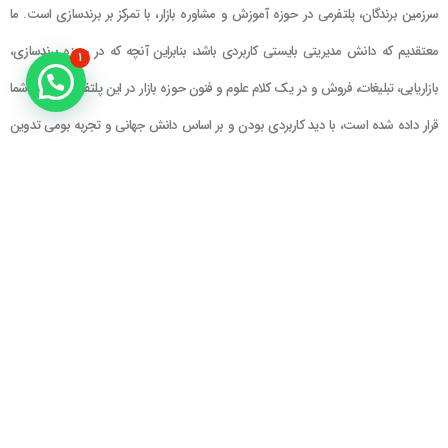
سرزمین برندگان، پلتفرمی در حوزه آموزش و مشاوره بازار، با تمرکز بر برندسازی است. ما
معتقدیم که دانش مدیریتی بایستی کاربردی باشد، بنابراین آنچه که در حوزه برندسازی،
۱
بازاریابی، تبلیغات، فروش و در یک کلام علوم و فنون حوزه بازار در این پلتفرم در اختیار شما
قرار داده شده است، با دید کاربردی بودن و بر اساس دانش جهانی و تجربه بومی تدوین
گشته است
راهنمای سایت
در تماس باشید
حساب کاربری
تلفن خط ۱ : ۲۲۲۲۵۱۳۹ (۰۲۱)
سبد خرید
تلفن خط ۲ :
۰۹۹۰۹۰۸۱۰۰۶
ایمیل : info@Brandgan.com
پرداخت
آدرس : تهران ، نیاوران، خیابان زینعلی،
کوچه هفتم، پلاک ۱۰، واحد ۱