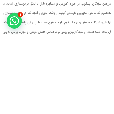
سرزمین برندگان، پلتفرمی در حوزه آموزش و مشاوره بازار، با تمرکز بر برندسازی است. ما
معتقدیم که دانش مدیریتی بایستی کاربردی باشد، بنابراین آنچه که در حوزه برندسازی،
۱
بازاریابی، تبلیغات، فروش و در یک کلام علوم و فنون حوزه بازار در این پلتفرم در اختیار شما
قرار داده شده است، با دید کاربردی بودن و بر اساس دانش جهانی و تجربه بومی تدوین
گشته است
راهنمای سایت
در تماس باشید
حساب کاربری
تلفن خط ۱ : ۲۲۲۲۵۱۳۹ (۰۲۱)
سبد خرید
تلفن خط ۲ :
۰۹۹۰۹۰۸۱۰۰۶
ایمیل : info@Brandgan.com
پرداخت
آدرس : تهران ، نیاوران، خیابان زینعلی،
کوچه هفتم، پلاک ۱۰، واحد ۱