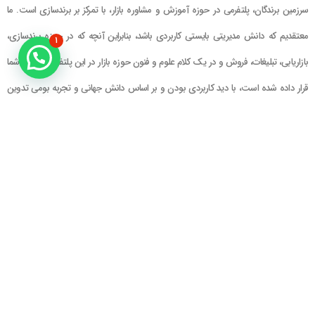
سرزمین برندگان، پلتفرمی در حوزه آموزش و مشاوره بازار، با تمرکز بر برندسازی است. ما
معتقدیم که دانش مدیریتی بایستی کاربردی باشد، بنابراین آنچه که در حوزه برندسازی،
۱
بازاریابی، تبلیغات، فروش و در یک کلام علوم و فنون حوزه بازار در این پلتفرم در اختیار شما
قرار داده شده است، با دید کاربردی بودن و بر اساس دانش جهانی و تجربه بومی تدوین
گشته است
راهنمای سایت
در تماس باشید
حساب کاربری
تلفن خط ۱ : ۲۲۲۲۵۱۳۹ (۰۲۱)
سبد خرید
تلفن خط ۲ :
۰۹۹۰۹۰۸۱۰۰۶
ایمیل : info@Brandgan.com
پرداخت
آدرس : تهران ، نیاوران، خیابان زینعلی،
کوچه هفتم، پلاک ۱۰، واحد ۱