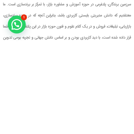
سرزمین برندگان، پلتفرمی در حوزه آموزش و مشاوره بازار، با تمرکز بر برندسازی است. ما
معتقدیم که دانش مدیریتی بایستی کاربردی باشد، بنابراین آنچه که در حوزه برندسازی،
۱
بازاریابی، تبلیغات، فروش و در یک کلام علوم و فنون حوزه بازار در این پلتفرم در اختیار شما
قرار داده شده است، با دید کاربردی بودن و بر اساس دانش جهانی و تجربه بومی تدوین
گشته است
راهنمای سایت
در تماس باشید
حساب کاربری
تلفن خط ۱ : ۲۲۲۲۵۱۳۹ (۰۲۱)
سبد خرید
تلفن خط ۲ :
۰۹۹۰۹۰۸۱۰۰۶
ایمیل : info@Brandgan.com
پرداخت
آدرس : تهران ، نیاوران، خیابان زینعلی،
کوچه هفتم، پلاک ۱۰، واحد ۱