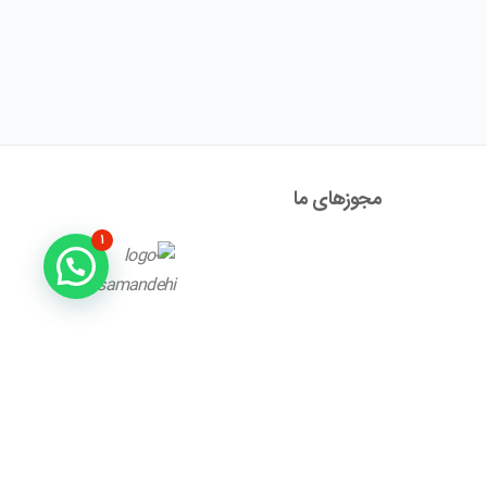
مجوز‌های ما
۱
آدرس : تهران ، نیاوران، خیابان زینعلی، کوچه هفتم، پلاک ۱۰،