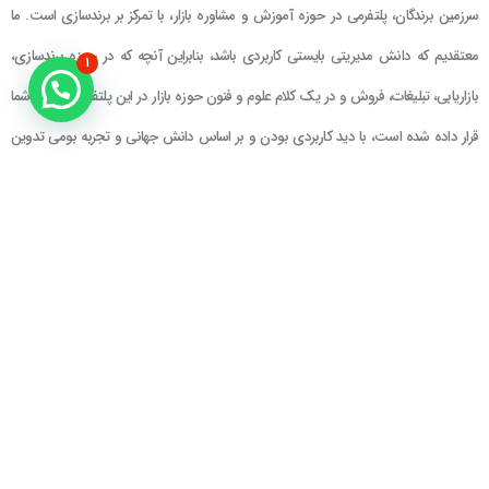
سرزمین برندگان، پلتفرمی در حوزه آموزش و مشاوره بازار، با تمرکز بر برندسازی است. ما
معتقدیم که دانش مدیریتی بایستی کاربردی باشد، بنابراین آنچه که در حوزه برندسازی،
۱
بازاریابی، تبلیغات، فروش و در یک کلام علوم و فنون حوزه بازار در این پلتفرم در اختیار شما
قرار داده شده است، با دید کاربردی بودن و بر اساس دانش جهانی و تجربه بومی تدوین
گشته است
راهنمای سایت
در تماس باشید
حساب کاربری
تلفن خط ۱ : ۲۲۲۲۵۱۳۹ (۰۲۱)
سبد خرید
تلفن خط ۲ :
۰۹۹۰۹۰۸۱۰۰۶
ایمیل : info@Brandgan.com
پرداخت
آدرس : تهران ، نیاوران، خیابان زینعلی،
کوچه هفتم، پلاک ۱۰، واحد ۱