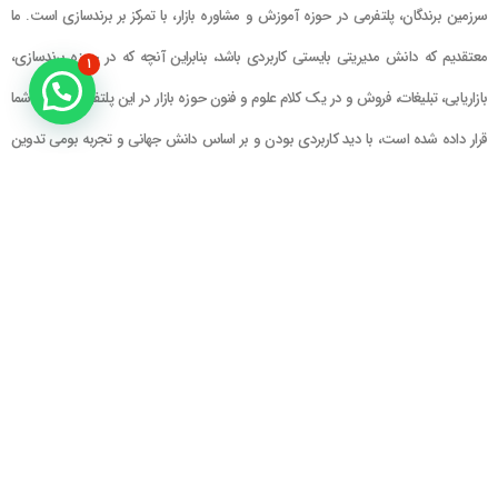
سرزمین برندگان، پلتفرمی در حوزه آموزش و مشاوره بازار، با تمرکز بر برندسازی است. ما
معتقدیم که دانش مدیریتی بایستی کاربردی باشد، بنابراین آنچه که در حوزه برندسازی،
۱
بازاریابی، تبلیغات، فروش و در یک کلام علوم و فنون حوزه بازار در این پلتفرم در اختیار شما
قرار داده شده است، با دید کاربردی بودن و بر اساس دانش جهانی و تجربه بومی تدوین
گشته است
راهنمای سایت
در تماس باشید
حساب کاربری
تلفن خط ۱ : ۲۲۲۲۵۱۳۹ (۰۲۱)
سبد خرید
تلفن خط ۲ :
۰۹۹۰۹۰۸۱۰۰۶
ایمیل : info@Brandgan.com
پرداخت
آدرس : تهران ، نیاوران، خیابان زینعلی،
کوچه هفتم، پلاک ۱۰، واحد ۱