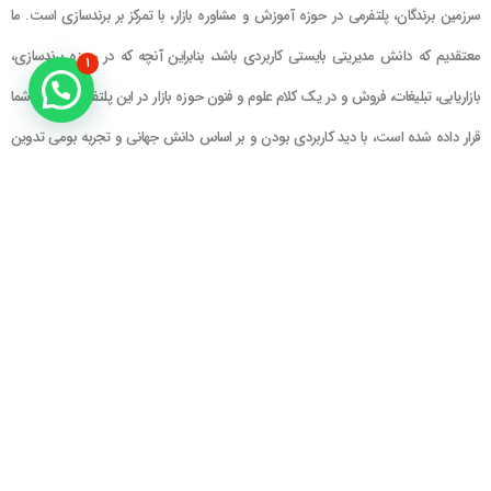
سرزمین برندگان، پلتفرمی در حوزه آموزش و مشاوره بازار، با تمرکز بر برندسازی است. ما
معتقدیم که دانش مدیریتی بایستی کاربردی باشد، بنابراین آنچه که در حوزه برندسازی،
۱
بازاریابی، تبلیغات، فروش و در یک کلام علوم و فنون حوزه بازار در این پلتفرم در اختیار شما
قرار داده شده است، با دید کاربردی بودن و بر اساس دانش جهانی و تجربه بومی تدوین
گشته است
راهنمای سایت
در تماس باشید
حساب کاربری
تلفن خط ۱ : ۲۲۲۲۵۱۳۹ (۰۲۱)
سبد خرید
تلفن خط ۲ :
۰۹۹۰۹۰۸۱۰۰۶
ایمیل : info@Brandgan.com
پرداخت
آدرس : تهران ، نیاوران، خیابان زینعلی،
کوچه هفتم، پلاک ۱۰، واحد ۱