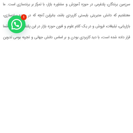
سرزمین برندگان، پلتفرمی در حوزه آموزش و مشاوره بازار، با تمرکز بر برندسازی است. ما
معتقدیم که دانش مدیریتی بایستی کاربردی باشد، بنابراین آنچه که در حوزه برندسازی،
۱
بازاریابی، تبلیغات، فروش و در یک کلام علوم و فنون حوزه بازار در این پلتفرم در اختیار شما
قرار داده شده است، با دید کاربردی بودن و بر اساس دانش جهانی و تجربه بومی تدوین
گشته است
راهنمای سایت
در تماس باشید
حساب کاربری
تلفن خط ۱ : ۲۲۲۲۵۱۳۹ (۰۲۱)
سبد خرید
تلفن خط ۲ :
۰۹۹۰۹۰۸۱۰۰۶
ایمیل : info@Brandgan.com
پرداخت
آدرس : تهران ، نیاوران، خیابان زینعلی،
کوچه هفتم، پلاک ۱۰، واحد ۱