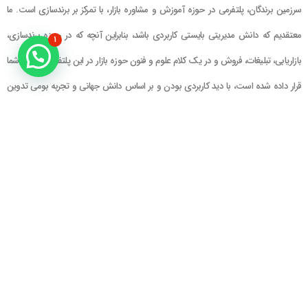
سرزمین برندگان، پلتفرمی در حوزه آموزش و مشاوره بازار، با تمرکز بر برندسازی است. ما
معتقدیم که دانش مدیریتی بایستی کاربردی باشد، بنابراین آنچه که در حوزه برندسازی،
۱
بازاریابی، تبلیغات، فروش و در یک کلام علوم و فنون حوزه بازار در این پلتفرم در اختیار شما
قرار داده شده است، با دید کاربردی بودن و بر اساس دانش جهانی و تجربه بومی تدوین
گشته است
راهنمای سایت
در تماس باشید
حساب کاربری
تلفن خط ۱ : ۲۲۲۲۵۱۳۹ (۰۲۱)
سبد خرید
تلفن خط ۲ :
۰۹۹۰۹۰۸۱۰۰۶
ایمیل : info@Brandgan.com
پرداخت
آدرس : تهران ، نیاوران، خیابان زینعلی،
کوچه هفتم، پلاک ۱۰، واحد ۱