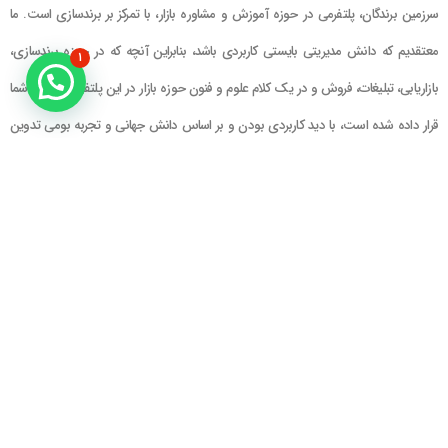
سرزمین برندگان، پلتفرمی در حوزه آموزش و مشاوره بازار، با تمرکز بر برندسازی است. ما
معتقدیم که دانش مدیریتی بایستی کاربردی باشد، بنابراین آنچه که در حوزه برندسازی،
۱
بازاریابی، تبلیغات، فروش و در یک کلام علوم و فنون حوزه بازار در این پلتفرم در اختیار شما
قرار داده شده است، با دید کاربردی بودن و بر اساس دانش جهانی و تجربه بومی تدوین
گشته است
راهنمای سایت
در تماس باشید
حساب کاربری
تلفن خط ۱ : ۲۲۲۲۵۱۳۹ (۰۲۱)
سبد خرید
تلفن خط ۲ :
۰۹۹۰۹۰۸۱۰۰۶
ایمیل : info@Brandgan.com
پرداخت
آدرس : تهران ، نیاوران، خیابان زینعلی،
کوچه هفتم، پلاک ۱۰، واحد ۱