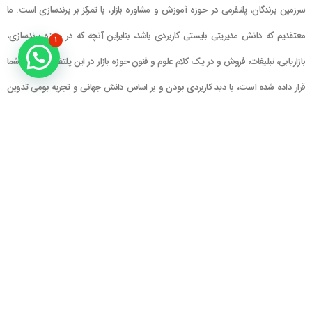
سرزمین برندگان، پلتفرمی در حوزه آموزش و مشاوره بازار، با تمرکز بر برندسازی است. ما
معتقدیم که دانش مدیریتی بایستی کاربردی باشد، بنابراین آنچه که در حوزه برندسازی،
۱
بازاریابی، تبلیغات، فروش و در یک کلام علوم و فنون حوزه بازار در این پلتفرم در اختیار شما
قرار داده شده است، با دید کاربردی بودن و بر اساس دانش جهانی و تجربه بومی تدوین
گشته است
راهنمای سایت
در تماس باشید
حساب کاربری
تلفن خط ۱ : ۲۲۲۲۵۱۳۹ (۰۲۱)
سبد خرید
تلفن خط ۲ :
۰۹۹۰۹۰۸۱۰۰۶
ایمیل : info@Brandgan.com
پرداخت
آدرس : تهران ، نیاوران، خیابان زینعلی،
کوچه هفتم، پلاک ۱۰، واحد ۱