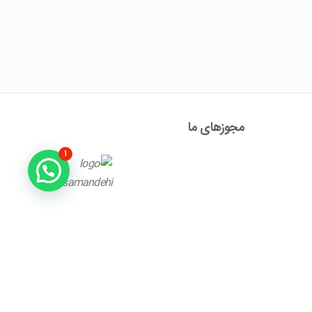
مجوز‌های ما
۱
آدرس : تهران ، نیاوران، خیابان زینعلی، کوچه هفتم، پلاک ۱۰،