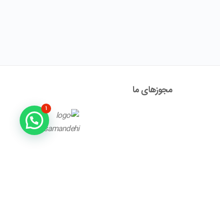
مجوز‌های ما
۱
آدرس : تهران ، نیاوران، خیابان زینعلی، کوچه هفتم، پلاک ۱۰،