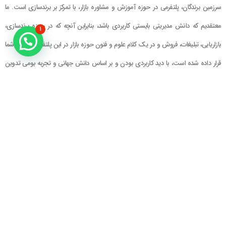
سرزمین برندگان، پلتفرمی در حوزه آموزش و مشاوره بازار، با تمرکز بر برندسازی است. ما
معتقدیم که دانش مدیریتی بایستی کاربردی باشد، بنابراین آنچه که در حوزه برندسازی،
۱
بازاریابی، تبلیغات، فروش و در یک کلام علوم و فنون حوزه بازار در این پلتفرم در اختیار شما
قرار داده شده است، با دید کاربردی بودن و بر اساس دانش جهانی و تجربه بومی تدوین
گشته است
راهنمای سایت
در تماس باشید
حساب کاربری
تلفن خط ۱ : ۲۲۲۲۵۱۳۹ (۰۲۱)
سبد خرید
تلفن خط ۲ :
۰۹۹۰۹۰۸۱۰۰۶
ایمیل : info@Brandgan.com
پرداخت
آدرس : تهران ، نیاوران، خیابان زینعلی،
کوچه هفتم، پلاک ۱۰، واحد ۱